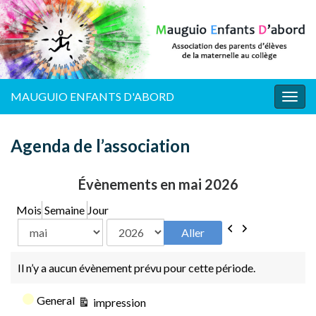
MAUGUIO ENFANTS D'ABORD
Togg
navig
Agenda de l’association
Évènements en mai 2026
Mois
Semaine
Jour
Précédent
Suivant
Mois
Année
Il n’y a aucun évènement prévu pour cette période.
Catégories
General
Vue
impression