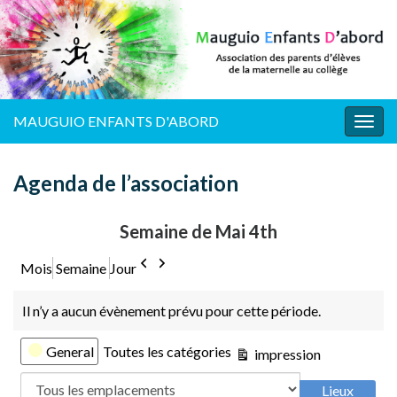
MAUGUIO ENFANTS D'ABORD
Togg
navig
Agenda de l’association
Semaine de Mai 4th
Précédent
Suivant
Mois
Semaine
Jour
Il n’y a aucun évènement prévu pour cette période.
Catégories
General
Toutes les catégories
Vue
impression