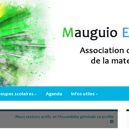
oupes scolaires
Agenda
Infos utiles
Nous restons actifs, et l’Assemblée générale se profile