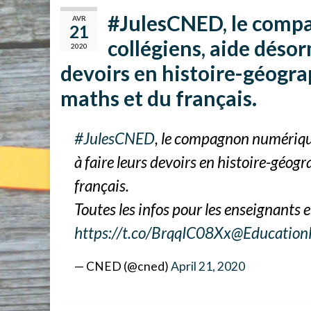
#JulesCNED, le comp
AVR
21
collégiens, aide désor
2020
devoirs en histoire-géogr
maths et du français.
#JulesCNED
, le compagnon numérique
à faire leurs devoirs en histoire-géo
français.
Toutes les infos pour les enseignants et
https://t.co/BrqqIC08Xx
@Education
— CNED (@cned)
April 21, 2020