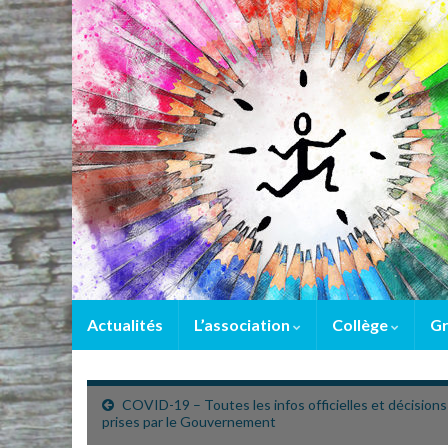
Actualités
L’association
Collège
Gr
COVID-19 – Toutes les infos officielles et décisions
prises par le Gouvernement