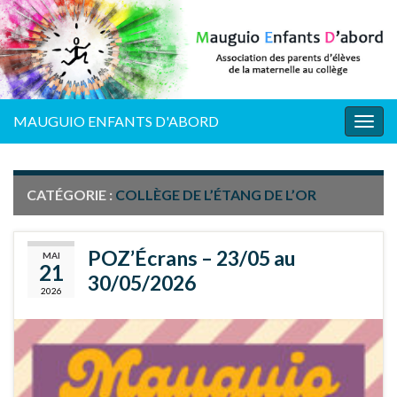
MAUGUIO ENFANTS D'ABORD
Togg
navig
CATÉGORIE :
COLLÈGE DE L’ÉTANG DE L’OR
POZ’Écrans – 23/05 au
MAI
21
30/05/2026
2026