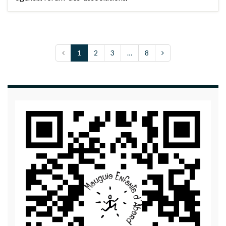
1
2
3
…
8