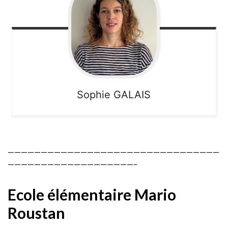
Sophie
GALAIS
————————————————————————————————
———————————————————–
Ecole élémentaire Mario
Roustan