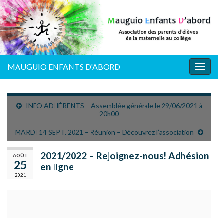
MAUGUIO ENFANTS D'ABORD
Togg
navig
INFO ADHÉRENTS – Assemblée générale le 29/06/2021 à
20h00
MARDI 14 SEPT. 2021 – Réunion – Découvrez l’association
2021/2022 – Rejoignez-nous! Adhésion
AOÛT
25
en ligne
2021