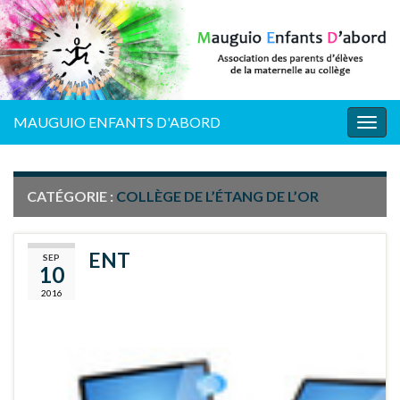
MAUGUIO ENFANTS D'ABORD
Togg
navig
CATÉGORIE :
COLLÈGE DE L’ÉTANG DE L’OR
ENT
SEP
10
2016