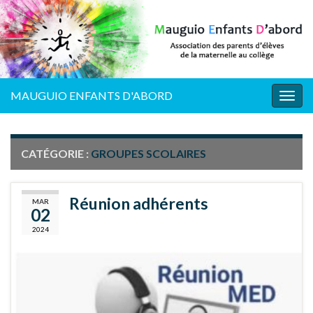
MAUGUIO ENFANTS D'ABORD
Togg
navig
CATÉGORIE :
GROUPES SCOLAIRES
Réunion adhérents
MAR
02
2024