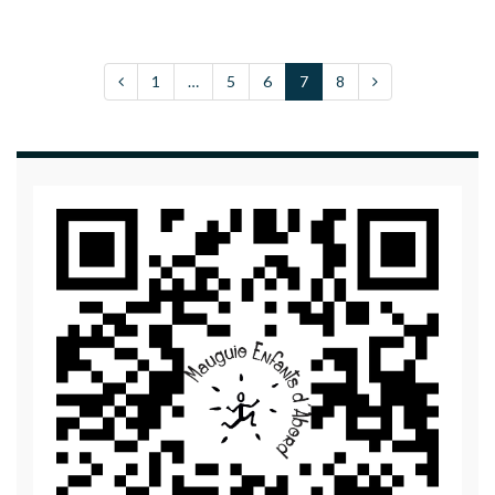
1
…
5
6
7
8