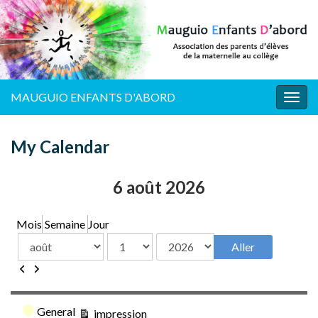
MAUGUIO ENFANTS D'ABORD
Togg
navig
My Calendar
6 août 2026
Mois
Semaine
Jour
Mois
Jour
Année
Précédent
Suivant
Catégories
General
Vue
impression