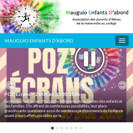
MAUGUIO ENFANTS D'ABORD
Togg
navig
Previous
Nex
POZ’Écrans – 23/05 au 30/05/2026
Les écrans font aujourd’hui partie intégrante du quotidien des enfants et
des familles. S’ils offrent de nombreuses possibilités, leur place
grandissante questionne aussi de nombreux professionnels de l’enfance
quant à leurs effets possibles sur le …