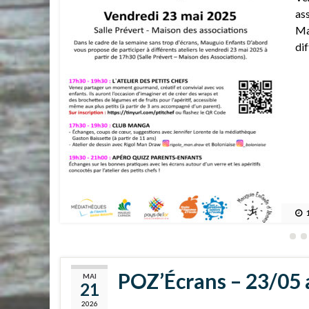
sp
pr
3
POZ’Écrans – 23/05
MAI
21
2026